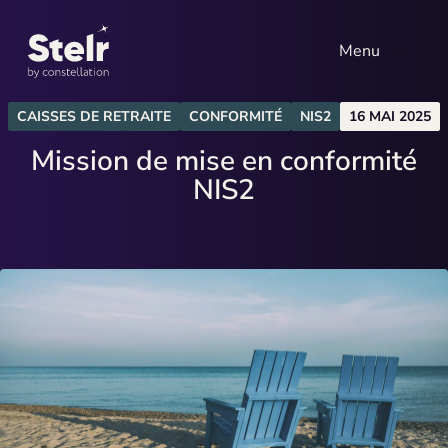
Menu
EXPERTISES
CAISSES DE RETRAITE
CONFORMITÉ
NIS2
16 MAI 2025
Technologie
Expertises
Mission de mise en conformité
Système d’information
NIS2
Références
Data et IA
Environnement
Qui sommes-nous
Pilotage de projet
Actualités