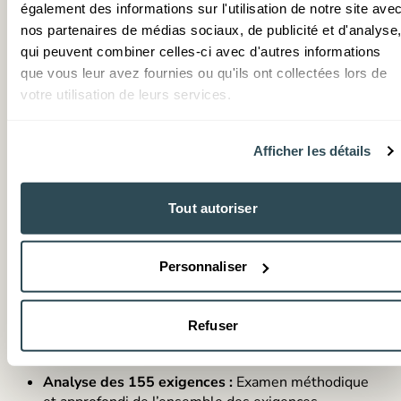
également des informations sur l'utilisation de notre site ave
chronologie d’actions chiffrée pour amener
l’organisme vers la conformité NIS2.
nos partenaires de médias sociaux, de publicité et d'analyse
qui peuvent combiner celles-ci avec d'autres informations
Pilotage de la remédiation :
Mise en place d’une
gouvernance efficace et d’une démarche
que vous leur avez fournies ou qu'ils ont collectées lors de
d’amélioration continue pour suivre l’avancement
votre utilisation de leurs services.
de la mise en conformité.
Accompagnement au changement :
Sensibilisation
Afficher les détails
des dirigeants et des équipes à leurs
responsabilités dans le cadre de la conformité
NIS2, avec animation d’ateliers dédiés.
Tout autoriser
Chiffres clés de la mission
Personnaliser
Organisme de 70 000 cotisants :
Accompagnement d’un acteur majeur du système
de retraite français, avec des enjeux significatifs en
Refuser
termes de protection des données et de continuité
de service.
Analyse des 155 exigences :
Examen méthodique