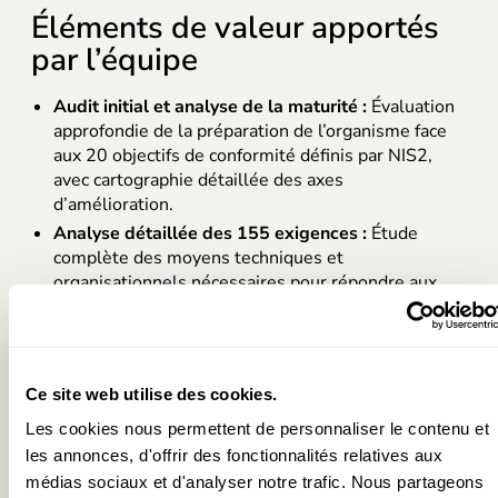
Éléments de valeur apportés
par l’équipe
Audit initial et analyse de la maturité :
Évaluation
approfondie de la préparation de l’organisme face
aux 20 objectifs de conformité définis par NIS2,
avec cartographie détaillée des axes
d’amélioration.
Analyse détaillée des 155 exigences :
Étude
complète des moyens techniques et
organisationnels nécessaires pour répondre aux
exigences spécifiques de la directive, avec
identification des éléments de preuve requis.
Cartographie applicative :
Réalisation d’une
cartographie outillée du système d’information,
Ce site web utilise des cookies.
permettant d’identifier les composants critiques et
Les cookies nous permettent de personnaliser le contenu et
les vulnérabilités potentielles.
les annonces, d'offrir des fonctionnalités relatives aux
Élaboration d’une roadmap stratégique :
médias sociaux et d'analyser notre trafic. Nous partageons
Définition des chantiers prioritaires et d’une