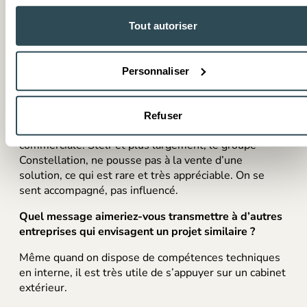
Comment qualifieriez vous la collaboration avec
Stelr?
Tout autoriser
Très professionnelle. Les équipes sont compétentes,
engagées et surtout transparentes. Quand un sujet
Personnaliser
sort de leur périmètre, elles le reconnaissent sans
détour, ce qui est précieux : on gagne du temps et on
travaille dans la confiance.
Refuser
Autre point important : il n’y a aucune pression
commerciale. Stelr et plus largement, le groupe
Constellation, ne pousse pas à la vente d’une
solution, ce qui est rare et très appréciable. On se
sent accompagné, pas influencé.
Quel message aimeriez-vous transmettre à d’autres
entreprises qui envisagent un projet similaire ?
Même quand on dispose de compétences techniques
en interne, il est très utile de s’appuyer sur un cabinet
extérieur.