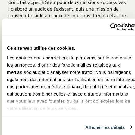
donc fait appel à Stelr pour deux missions successives
: d’abord un audit de l’existant, puis une mission de
conseil et d’aide au choix de solutions. L’enjeu était de
pouvoir évaluer objectivement les différentes offres
du marché et de structurer notre processus de
décision, notamment pour le réseau LAN de nos
datacenters.
Ce site web utilise des cookies.
Quels bénéfices concrets avez-vous retiré de cette
Les cookies nous permettent de personnaliser le contenu et
mission ?
les annonces, d'offrir des fonctionnalités relatives aux
L’apport principal a été méthodologique. Les équipes
médias sociaux et d'analyser notre trafic. Nous partageons
de Stelr ont structuré la démarche de sélection et mis
également des informations sur l'utilisation de notre site ave
en lumière les avantages et limites de chaque
nos partenaires de médias sociaux, de publicité et d'analyse
solution proposée par les fournisseurs. C’était
qui peuvent combiner celles-ci avec d'autres informations
particulièrement utile pour nos équipes, très
que vous leur avez fournies ou qu'ils ont collectées lors de
techniques, qui peuvent parfois avoir des préférences
votre utilisation de leurs services.
ancrées. Ce regard extérieur a permis de prendre du
recul, d’éviter les biais et de prendre des décisions
plus éclairées, tout en conservant notre autonomie.
Afficher les détails