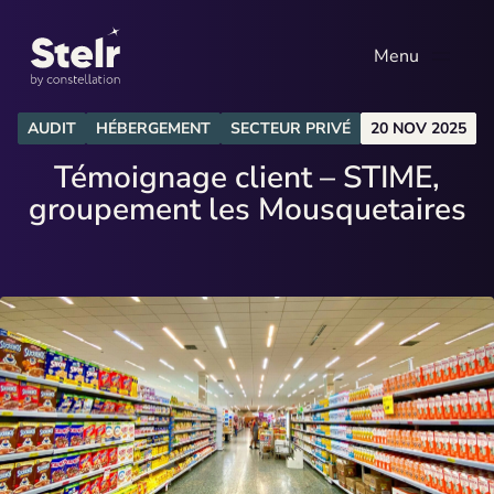
Menu
EXPERTISES
AUDIT
HÉBERGEMENT
SECTEUR PRIVÉ
20 NOV 2025
Technologie
Expertises
Témoignage client – STIME,
Système d’information
groupement les Mousquetaires
Références
Data et IA
Environnement
Qui sommes-nous
Pilotage de projet
Actualités